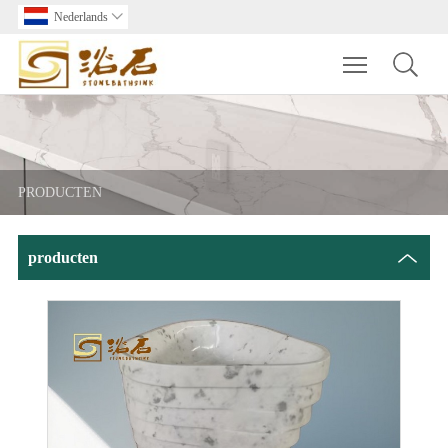
Nederlands

Toggle main m
PRODUCTEN
producten