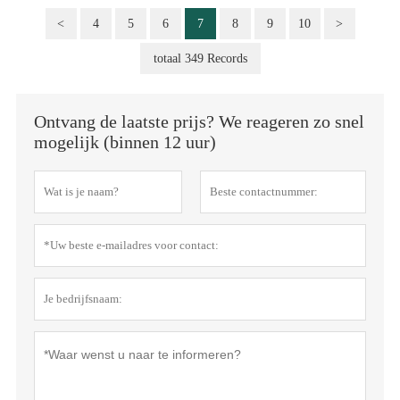
<
4
5
6
7
8
9
10
>
totaal 349 Records
Ontvang de laatste prijs? We reageren zo snel
mogelijk (binnen 12 uur)