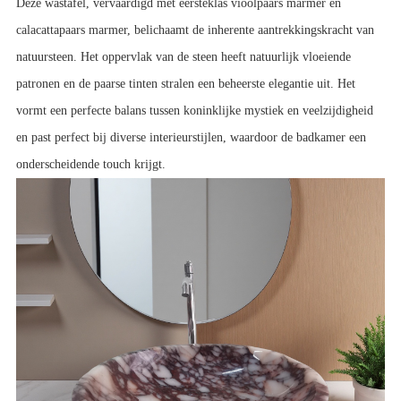
Deze wastafel, vervaardigd met eersteklas vioolpaars marmer en 
calacattapaars marmer, belichaamt de inherente aantrekkingskracht van 
natuursteen. Het oppervlak van de steen heeft natuurlijk vloeiende 
patronen en de paarse tinten stralen een beheerste elegantie uit. Het 
vormt een perfecte balans tussen koninklijke mystiek en veelzijdigheid 
en past perfect bij diverse interieurstijlen, waardoor de badkamer een 
onderscheidende touch krijgt.