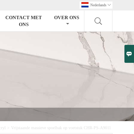
Nederlands

CONTACT MET
OVER ONS
ONS

cryl
>
Vrijstaande massieve spoelbak op voetstuk CHR-PS-A9011