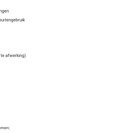
ingen
 buitengebruik
atte afwerking)
komen;