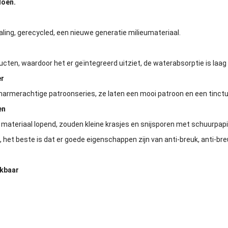
doen.
traling, gerecycled, een nieuwe generatie milieumateriaal.
ucten, waardoor het er geïntegreerd uitziet, de waterabsorptie is laag
er
armerachtige patroonseries, ze laten een mooi patroon en een tinctu
en
et materiaal lopend, zouden kleine krasjes en snijsporen met schuurpap
 het beste is dat er goede eigenschappen zijn van anti-breuk, anti-bre
ikbaar