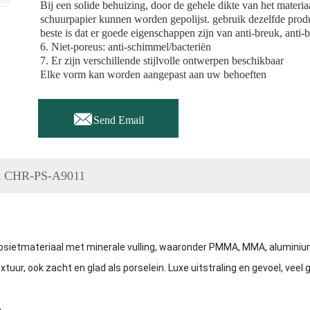
Bij een solide behuizing, door de gehele dikte van het materia
schuurpapier kunnen worden gepolijst. gebruik dezelfde produ
beste is dat er goede eigenschappen zijn van anti-breuk, anti-b
6. Niet-poreus: anti-schimmel/bacteriën
7. Er zijn verschillende stijlvolle ontwerpen beschikbaar
Elke vorm kan worden aangepast aan uw behoeften

Send Email
tuk CHR-PS-A9011
sietmateriaal met minerale vulling, waaronder PMMA, MMA, aluminiu
tuur, ook zacht en glad als porselein. Luxe uitstraling en gevoel, veel