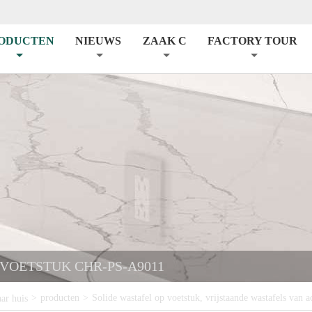
ODUCTEN
NIEUWS
ZAAK C
FACTORY TOUR
VOETSTUK CHR-PS-A9011
>
producten
>
Solide wastafel op voetstuk, vrijstaande wastafels van a
aar huis