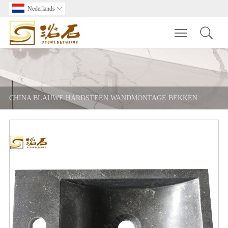
Nederlands

Toggle main m
CHINA BLAUWE HARDSTEEN WANDMONTAGE BEKKEN