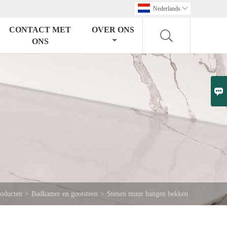
Nederlands

CONTACT MET
OVER ONS
ONS

roducten
>
Badkamer en gootsteen
>
Stenen muur hangen bekken