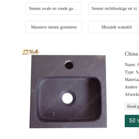
Stenen ovale en ronde gootsteen
Stenen rechthoekige
Massieve stenen gootsteen
Mozaïek wastafel
China 
Naam: C
Type: Sa
Materia
Andere m
Afwerki
Basalt 
