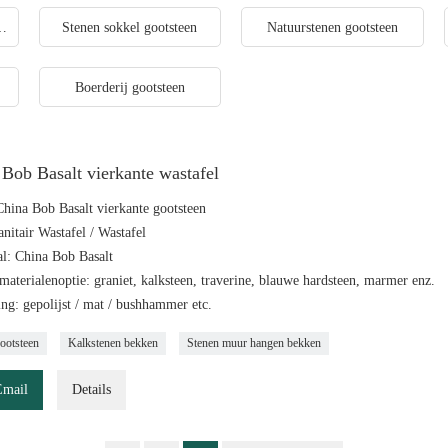
 en vierkante gootsteen
Stenen sokkel gootsteen
Natuurstenen gootsteen
Boerderij gootsteen
Bob Basalt vierkante wastafel
hina Bob Basalt vierkante gootsteen
nitair Wastafel / Wastafel
al: China Bob Basalt
aterialenoptie: graniet, kalksteen, traverine, blauwe hardsteen, marmer enz.
ng: gepolijst / mat / bushhammer etc.
gootsteen
Kalkstenen bekken
Stenen muur hangen bekken
Email
Details