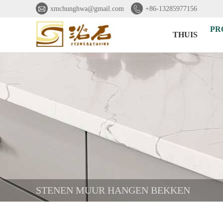


xmchunghwa@gmail.com
+86-13285977156
PR
THUIS
STENEN MUUR HANGEN BEKKEN