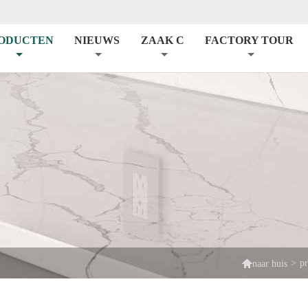
ODUCTEN
NIEUWS
ZAAK C
FACTORY TOUR

>
p
naar huis