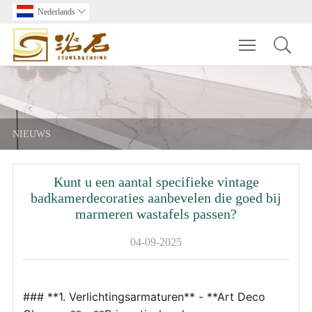
Nederlands

Toggle main m
NIEUWS
Kunt u een aantal specifieke vintage
badkamerdecoraties aanbevelen die goed bij
marmeren wastafels passen?
04-09-2025
### **1. Verlichtingsarmaturen** - **Art Deco