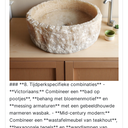
### **8. Tijdperkspecifieke combinaties** -
**Victoriaans:** Combineer een **bad op
pootjes**, **behang met bloemenmotief** en
**messing armaturen** met een gebeeldhouwde
marmeren wasbak. - **Mid-century modern:**
Combineer een **wastafelmeubel van teakhout**,
**hexagonale tegels** en **wandlampen van