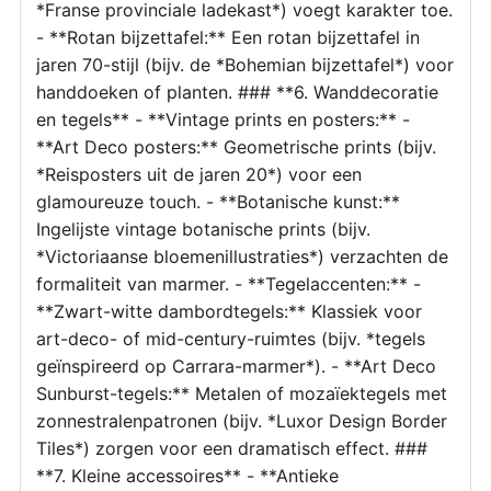
*Franse provinciale ladekast*) voegt karakter toe.
- **Rotan bijzettafel:** Een rotan bijzettafel in
jaren 70-stijl (bijv. de *Bohemian bijzettafel*) voor
handdoeken of planten. ### **6. Wanddecoratie
en tegels** - **Vintage prints en posters:** -
**Art Deco posters:** Geometrische prints (bijv.
*Reisposters uit de jaren 20*) voor een
glamoureuze touch. - **Botanische kunst:**
Ingelijste vintage botanische prints (bijv.
*Victoriaanse bloemenillustraties*) verzachten de
formaliteit van marmer. - **Tegelaccenten:** -
**Zwart-witte dambordtegels:** Klassiek voor
art-deco- of mid-century-ruimtes (bijv. *tegels
geïnspireerd op Carrara-marmer*). - **Art Deco
Sunburst-tegels:** Metalen of mozaïektegels met
zonnestralenpatronen (bijv. *Luxor Design Border
Tiles*) zorgen voor een dramatisch effect. ###
**7. Kleine accessoires** - **Antieke