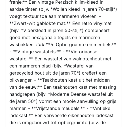
franje:** Een vintage Perzisch kilim-kleed in
aardse tinten (bijv. *Wollen kleed in jaren 70-stijl*)
voegt textuur toe aan marmeren vloeren. -
**Zwart-wit geblokte mat:** Een retro vinylmat
(bijv. *Vloerkleed in jaren 50-stijl*) combineert
goed met hexagonale tegels en marmeren
wasbakken. ### **5. Opbergruimte en meubels**
- **Vintage wastafels:** - **Victoriaanse
wastafel:** Een wastafel van walnotenhout met
een marmeren blad (bijv. *Wastafel van
gerecycled hout uit de jaren 70*) creëert een
blikvanger. - **Teakhouten kast uit het midden
van de eeuw:** Een teakhouten kast met messing
handgrepen (bijv. *Moderne Deense wastafel uit
de jaren 50*) vormt een mooie aanvulling op grijs
marmer. - **Vrijstaande meubels:** - **Antieke
ladekast:** Een verweerde eikenhouten ladekast
die is omgebouwd tot opbergruimte (bijv. de