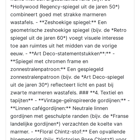
*Hollywood Regency-spiegel uit de jaren 50*)
combineert goed met strakke marmeren
wastafels. - **Zeshoekige spiegel:** Een
geometrische zeshoekige spiegel (bijv. de *Retro
spiegel uit de jaren 60*) voegt visuele interesse
toe aan ruimtes uit het midden van de vorige
eeuw. - **Art Deco-statementstukken**:** -
**Spiegel met chromen frame en
zonnestralenpatroon:** Een gespiegeld
zonnestralenpatroon (bijv. de *Art Deco-spiegel
uit de jaren 30*) reflecteert licht en past bij
zwarte marmeren wastafels. ### **4. Textiel en
tapijten** - **Vintage-geïnspireerde gordijnen:** -
**Linnen cafégordijnen:** Neutrale linnen
gordijnen met geschulpte randen (bijv. de *Franse
landelijke gordijnen*) verzachten de koelte van
marmer. - **Floral Chintz-stof:** Een opvallende
bloemenprint (bijv. *Victorian Rose Chintz*) voor